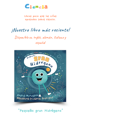
C
i
e
n
c
i
a
Libros para que los ni
ñ
os
aprendan sobre ciencia.
¡Nuestro libro más reciente!
Disponible en inglés, alemán, italiano y
español
"Pequeño gran Hidrógeno"