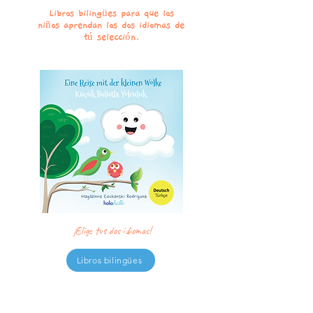
Libros biling
ü
es para que los
ni
ñ
os aprendan los dos idiomas de
t
ú
selecci
ó
n.
¡Elige tus dos idiomas!
Libros bilingües