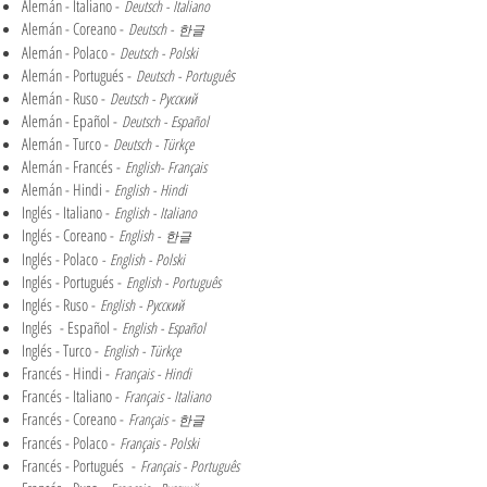
Alemán - Italiano -
Deutsch - Italiano
Alemán - Coreano -
Deutsch -
한글
Alemán - Polaco -
Deutsch - Polski
Alemán - Portugués -
s
Deutsch - Portuguê
Alemán - Ruso -
Deutsch - Русский
Alemán - Epañol -
Deutsch - Español
Alemán - Turco -
Deutsch - Türkçe
Alemán - Francés -
English- Français
Alemán - Hindi -
English - Hindi
Inglés - Italiano -
English - Italiano
Inglés - Coreano -
English -
한글
Inglés - Polaco
-
English - Polski
Inglés - Portugués -
English - Português
Inglés - Ruso -
English - Русский
Inglés - Español -
English - Español
Inglés - Turco -
English - Türkçe
Francés - Hindi -
Français - Hindi
Francés - Italiano -
Français - Italiano
Francés - Coreano -
-
Français
한글
Francés - Polaco -
Français - Polski
Francés - Portugués -
Français - Português