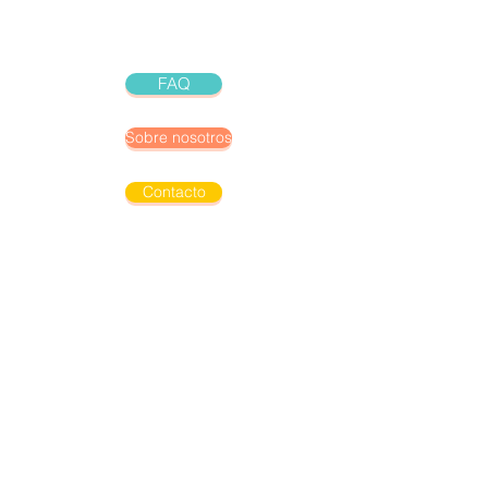
FAQ
Sobre nosotros
Contacto
Kinder - Bibliothek
Escríbenos a:
info@hola-hallo.de